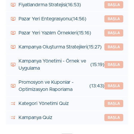
Fiyatlandırma Stratejisi
(16:53)
BAŞLA
Pazar Yeri Entegrasyonu
(14:56)
BAŞLA
Pazar Yeri Yazılım Örnekleri
(15:16)
BAŞLA
Kampanya Oluşturma Stratejileri
(15:27)
BAŞLA
Kampanya Yönetimi - Örnek ve
(15:19)
BAŞLA
Uygulama
Promosyon ve Kuponlar -
(13:43)
BAŞLA
Optimizasyon Raporlama
Kategori Yönetimi Quiz
BAŞLA
Kampanya Quiz
BAŞLA